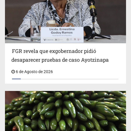
FGR revela que exgobernador pidió
Kershenobich descarta brote de ciclosporiasis en
desaparecer pruebas de caso Ayotzinapa
México
6 de Agosto de 2026