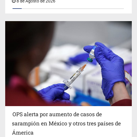
8 de Agosto de 2026
Fallece Jorge Messi, padre del astro argentino
OPS alerta por aumento de casos de
México rompe su récord histórico en los Juegos
Centroamericanos
sarampión en México y otros tres países de
Ámerica