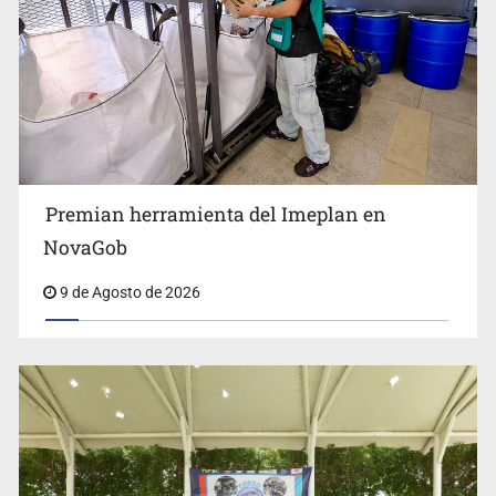
Premian herramienta del Imeplan en
Lo vinculan por amenazas contra su esposa en Vallarta
NovaGob
9 de Agosto de 2026