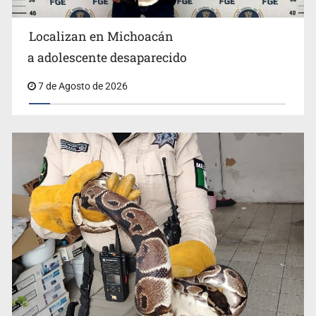
Localizan en Michoacán
Procesan a el “R1”, presunto líder criminal en Jalisco y
a adolescente desaparecido
Michoacán
7 de Agosto de 2026