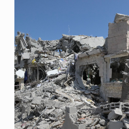
OPS alerta por aumento de casos d
Ayotzinapa: A casi 12 años, entre 
Caen en Zapopan 'El Ruso', objetiv
Pide regidora investigar dictámene
Ciclosporiasis no representa un r
Detienen en CDMX a Guadalupe “N”
Belinda se corona como la más bel