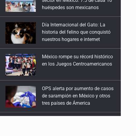
historia del felino que conquistó
nuestros hogares e internet
México rompe su récord histórico
en los Juegos Centroamericanos
OPS alerta por aumento de casos
de sarampión en México y otros
tres países de Ámerica
Ayotzinapa: A casi 12 años, entre
juicios a exfuncionarios y la fuga
de Tomás Zerón
Caen en Zapopan 'El Ruso',
objetivo prioritario por homicidios