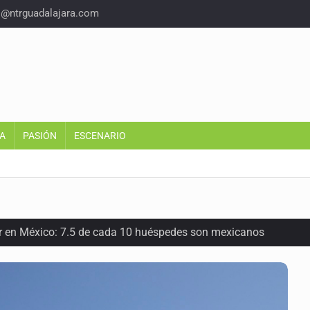
o@ntrguadalajara.com
A
PASIÓN
ESCENARIO
or en México: 7.5 de cada 10 huéspedes son mexicanos
oria del felino que conquistó nuestros hogares e internet
en los Juegos Centroamericanos