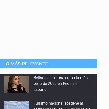
LO MÁS RELEVANTE
Turismo nacional sostiene al
sector en México: 7.5 de cada 10
huéspedes son mexicanos
Día Internacional del Gato: La