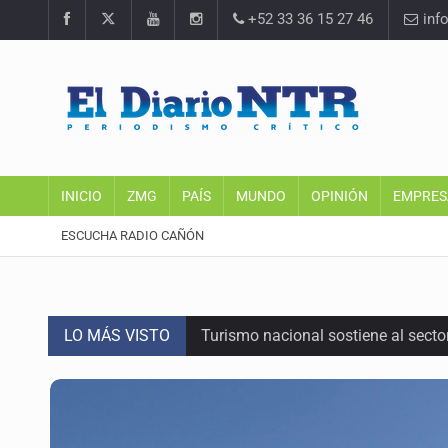
+52 33 36 15 27 46
inf
INICIO
ZMG
PAÍS
MUNDO
OPINIÓN
EMPRES
ESCUCHA RADIO CAÑÓN
LO MÁS VISTO
Turismo nacional sostiene al sect
Día Internacional del Gato: La hist
México rompe su récord histórico 