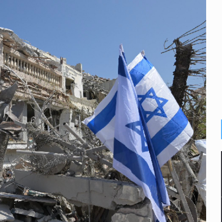
e sarampión en México y otros tres países de Ámerica
juicios a exfuncionarios y la fuga de Tomás Zerón
o prioritario por homicidios en Playa del Carmen
s y desalojo de vecinos en Mirador de San Isidro
iesgo epidemiológico masivo
 por huachicol
la de 2026 en People en Español