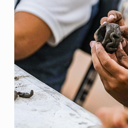
OPS alerta por aumento de casos d
Ayotzinapa: A casi 12 años, entre 
Caen en Zapopan 'El Ruso', objetiv
Pide regidora investigar dictámene
Ciclosporiasis no representa un r
Detienen en CDMX a Guadalupe “N”
Belinda se corona como la más bel