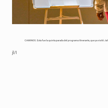
CAMINOS. Esta fue la quinta parada del programa itinerante, que ya visitó Jalo
jl/I