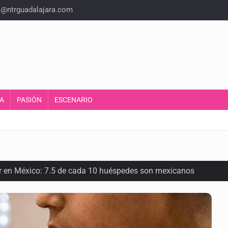
o@ntrguadalajara.com
A
PASIÓN
ESCENARIO
or en México: 7.5 de cada 10 huéspedes son mexicanos
oria del felino que conquistó nuestros hogares e internet
en los Juegos Centroamericanos