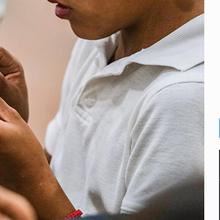
e sarampión en México y otros tres países de Ámerica
juicios a exfuncionarios y la fuga de Tomás Zerón
o prioritario por homicidios en Playa del Carmen
s y desalojo de vecinos en Mirador de San Isidro
iesgo epidemiológico masivo
 por huachicol
la de 2026 en People en Español