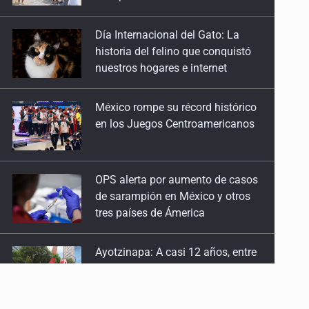
historia del felino que conquistó
nuestros hogares e internet
México rompe su récord histórico
en los Juegos Centroamericanos
OPS alerta por aumento de casos
de sarampión en México y otros
tres países de Ámerica
Ayotzinapa: A casi 12 años, entre
juicios a exfuncionarios y la fuga
de Tomás Zerón
Caen en Zapopan 'El Ruso',
objetivo prioritario por homicidios