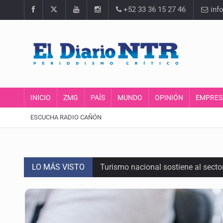
+52 33 36 15 27 46
inf
INICIO
ZMG
PAÍS
MUNDO
OPINIÓN
EMPRES
ESCUCHA RADIO CAÑÓN
LO MÁS VISTO
Turismo nacional sostiene al sect
Día Internacional del Gato: La hist
México rompe su récord histórico 