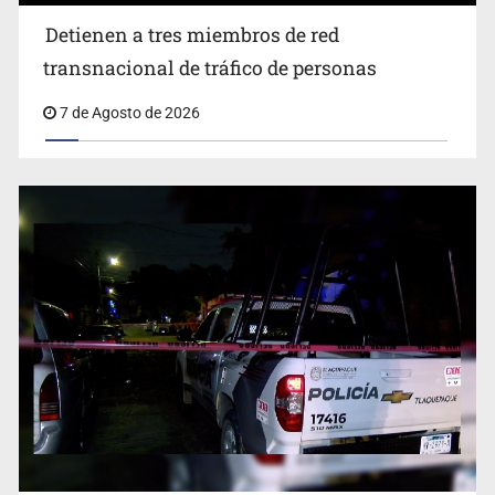
Detienen a tres miembros de red transnacional de
Detienen a tres miembros de red
tráfico de personas
transnacional de tráfico de personas
7 de Agosto de 2026