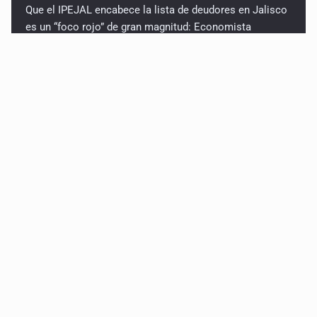
Que el IPEJAL encabece la lista de deudores en Jalisco
es un “foco rojo” de gran magnitud: Economista
Critican inoperancia de la ASEJ para recuperar fondos
públicos