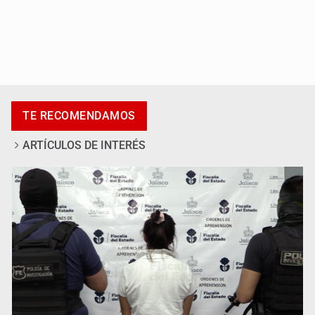
Vecinos de Mirador de San Isidro denuncian tala; IJALVI
TE RECOMENDAMOS
lo niega
ARTÍCULOS DE INTERÉS