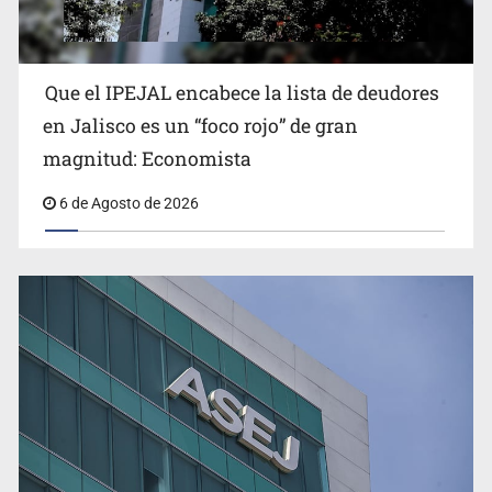
Que el IPEJAL encabece la lista de deudores
Congreso, de vacación y con varios pendientes
en Jalisco es un “foco rojo” de gran
magnitud: Economista
6 de Agosto de 2026