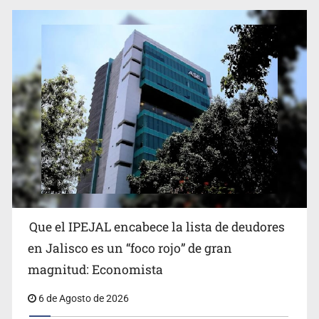
Proponen consulta popular por desarrollo de vivienda
en Mirador de San Isidro
Que el IPEJAL encabece la lista de deudores
Congreso, de vacación y con varios pendientes
en Jalisco es un “foco rojo” de gran
magnitud: Economista
6 de Agosto de 2026