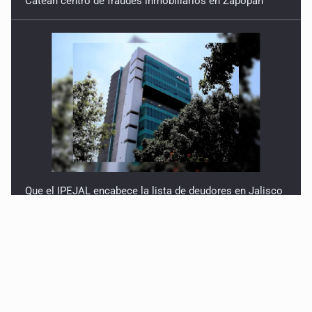
Que el IPEJAL encabece la lista de deudores en Jalisco
es un “foco rojo” de gran magnitud: Economista