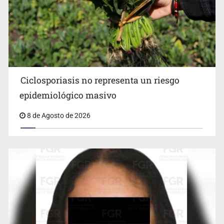
Pide regidora investigar dictámenes y desalojo de
vecinos en Mirador de San Isidro
Ciclosporiasis no representa un riesgo
epidemiológico masivo
8 de Agosto de 2026