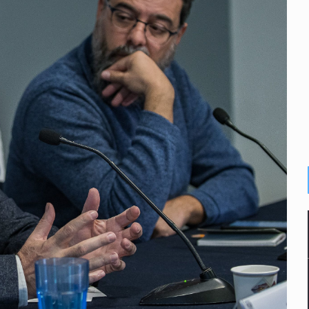
plicidad de policías, afirma Lazos de Amor
de Santa Tere
s por caso Ayotzinapa y promete justicia
de relaciones con México
omo Presidente de Colombia
ocumenta su implicación en desapariciones forzadas
 telefónico