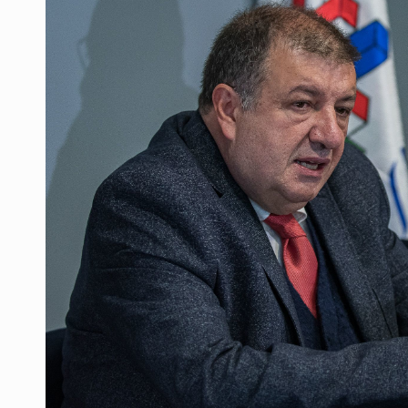
Desapariciones en Jalisco, con com
Aseguran pitón dentro de vivienda 
Sheinbaum anticipa más detencione
Resalta Fujimori restablecimiento 
Asume Abelardo De la Espriella c
Policías bajo la mira: La CEDHJ d
Catean casa por esquema de fraude