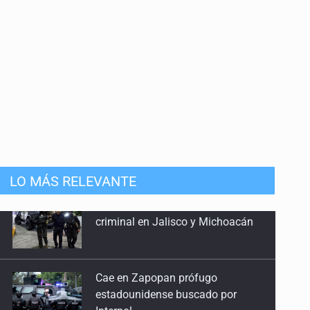
LO MÁS RELEVANTE
Cae en Zapopan prófugo
estadounidense buscado por
Interpol
Aseguran pitón dentro de