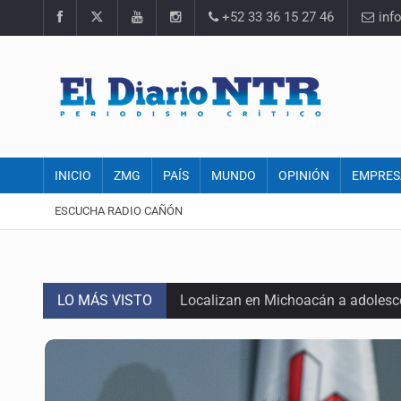
+52 33 36 15 27 46
inf
INICIO
ZMG
PAÍS
MUNDO
OPINIÓN
EMPRES
ESCUCHA RADIO CAÑÓN
LO MÁS VISTO
Localizan en Michoacán a adolesc
México no está preparado para una 
Lamenta Carla Humphrey la negativ