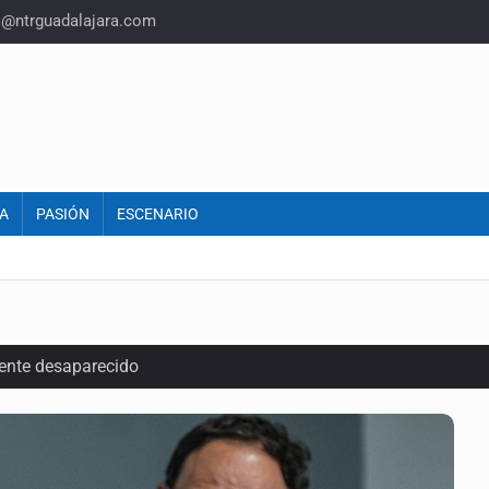
o@ntrguadalajara.com
A
PASIÓN
ESCENARIO
ente desaparecido
intervención unilateral de EUA contra cárteles
a del INE para aprobar lineamientos de fiscalización