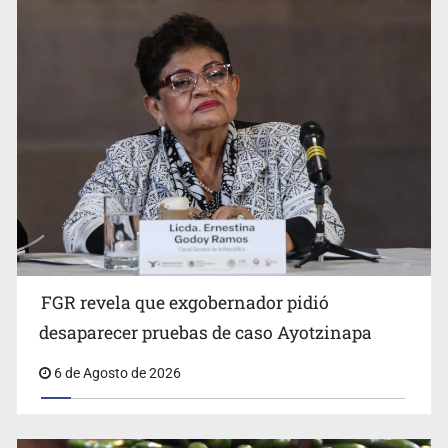
Jalisco mantiene la búsqueda de 21 adolescentes
desaparecidos durante julio
FGR revela que exgobernador pidió
Kershenobich descarta brote de ciclosporiasis en
desaparecer pruebas de caso Ayotzinapa
México
6 de Agosto de 2026