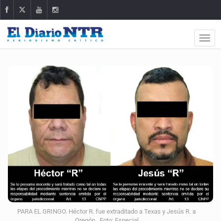
PARA EL GRINGO. Héctor R. fue extraditado a Texas y Jesús R. a
Oregón. Foto: Especial