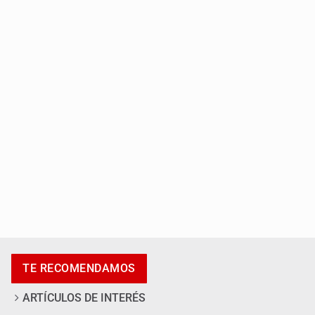
Asesinan a balazos a un hombre en calles de El Salto
Adulto mayor pierde la vida en incendio de una vivienda
en Oblatos
TE RECOMENDAMOS
ARTÍCULOS DE INTERÉS