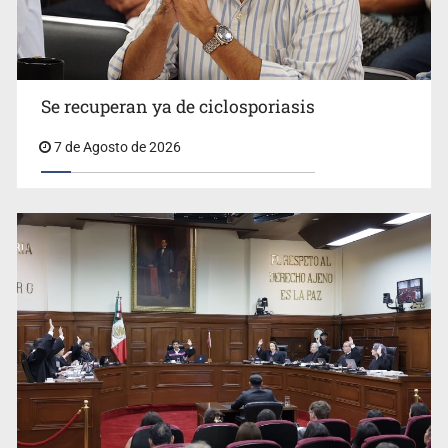
Se recuperan ya de ciclosporiasis
UdeG convierte residuos de agave en biotextil
7 de Agosto de 2026