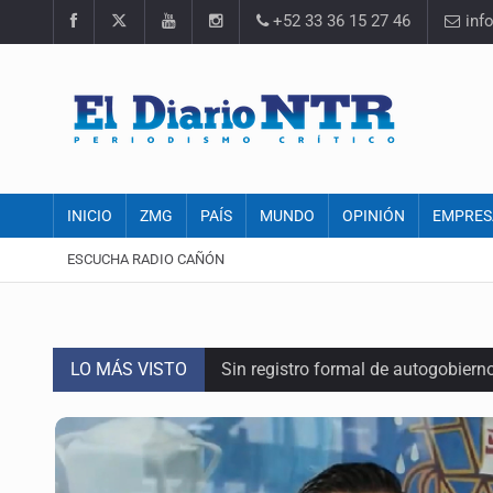
+52 33 36 15 27 46
inf
INICIO
ZMG
PAÍS
MUNDO
OPINIÓN
EMPRES
ESCUCHA RADIO CAÑÓN
LO MÁS VISTO
Sin registro formal de autogobiern
Congreso sólo autorizó donación de
Asesinan a tres luego de dos ata