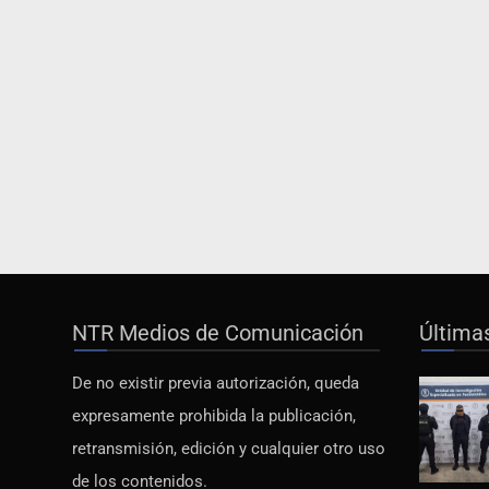
NTR Medios de Comunicación
Última
De no existir previa autorización, queda
expresamente prohibida la publicación,
retransmisión, edición y cualquier otro uso
de los contenidos.