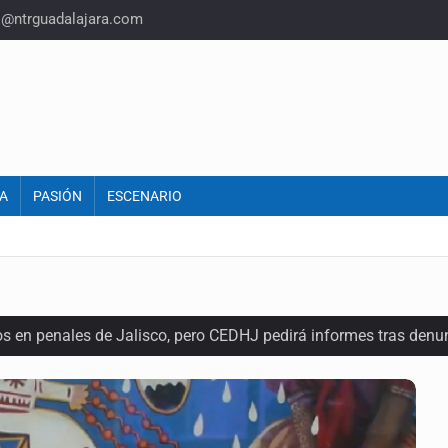
o@ntrguadalajara.com
A
PASIÓN
ESCENARIO
os en penales de Jalisco, pero CEDHJ pedirá informes tras denu
l terreno en San Isidro, asegura diputada
ques armados