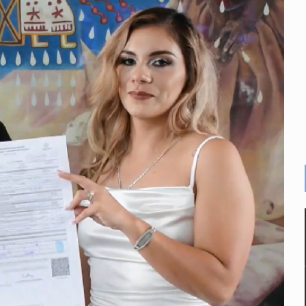
e de pitbull en Zapopan
con peluches para exigir 'cobro de piso'
ura en San Miguel el Alto
idencia de vínculos entre el gobierno de México y el crimen org
 Estado del Vaticano
io registrado en 2025 en Tlaquepaque
lisco para emitir alertas sanitarias por mala calidad del agua