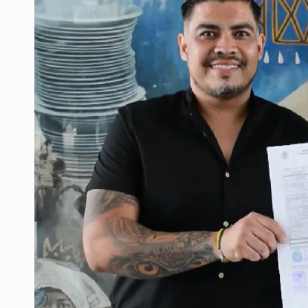
Mujer resulta lesionada tras ataqu
Vinculan a pareja que extorsionaba 
Mueren cuatro personas por volcad
Ken Salazar afirma que no tiene ev
Sheinbaum se reúnen secretario de
Vinculan a responsable de homicid
Buscan reformar Ley de Salud en Ja