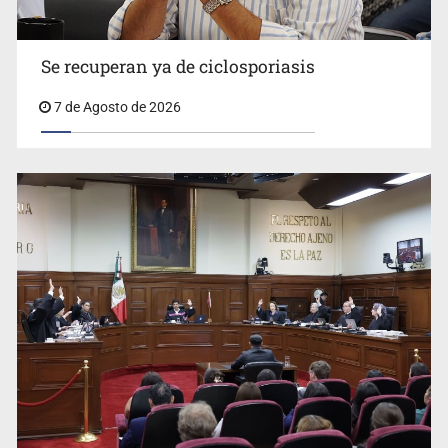
Se recuperan ya de ciclosporiasis
UdeG convierte residuos de agave en biotextil
7 de Agosto de 2026