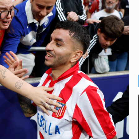
e Trump y Hegseth por falta de municiones
gir la liberación de Ernesto Ruffo
suman 1,775 mdp
as del país para vivir
idencia acusan fallas estructurales
al fracking en México