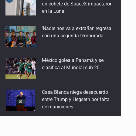
con una segunda temporada
México golea a Panamá y se
clasifica al Mundial sub 20
Casa Blanca niega desacuerdo
entre Trump y Hegseth por falta
de municiones
Anuncian comité ciudadano para
exigir la liberación de Ernesto
Ruffo
Impulsan jornada informativa
sobre epilepsia en Six Flags