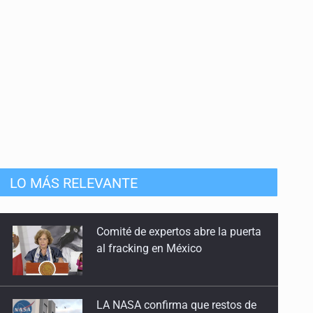
LO MÁS RELEVANTE
LA NASA confirma que restos de
un cohete de SpaceX impactaron
en la Luna
'Nadie nos va a extrañar' regresa