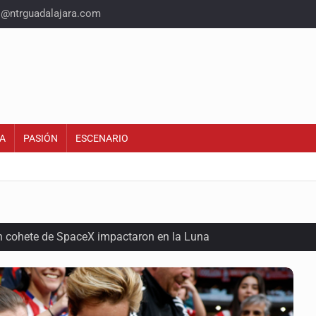
o@ntrguadalajara.com
A
PASIÓN
ESCENARIO
n cohete de SpaceX impactaron en la Luna
 con una segunda temporada
ica al Mundial sub 20