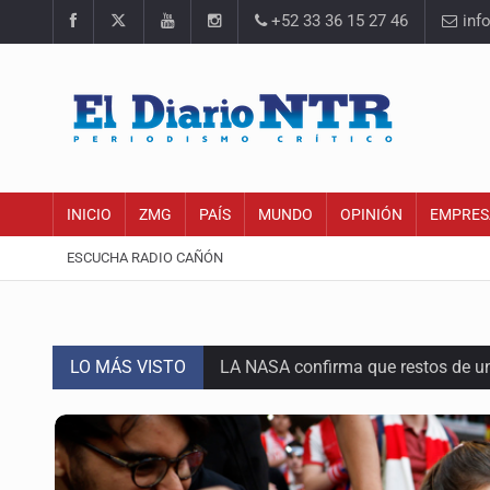
+52 33 36 15 27 46
inf
INICIO
ZMG
PAÍS
MUNDO
OPINIÓN
EMPRES
ESCUCHA RADIO CAÑÓN
LO MÁS VISTO
LA NASA confirma que restos de u
'Nadie nos va a extrañar' regresa
México golea a Panamá y se clasif