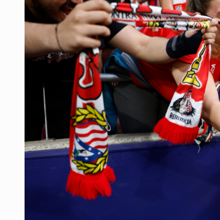
Casa Blanca niega desacuerdo entr
Anuncian comité ciudadano para exi
Quinto Patio
Créditos fiscales por anomalías 
Tiene Zapopan las colonias más car
Vecinos de Torre A en Latitud Prov
Comité de expertos abre la puerta 