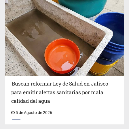
Buscan reformar Ley de Salud en Jalisco para emitir
alertas sanitarias por mala calidad del agua
Buscan reformar Ley de Salud en Jalisco
Citarían a Medrano si persiste falta de diálogo con
para emitir alertas sanitarias por mala
vecinos de Mirador San Isidro
calidad del agua
5 de Agosto de 2026