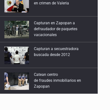
defraudador de paquetes
vacacionales
Capturan a secuestradora
buscada desde 2012
Catean centro
de fraudes inmobiliarios en
Zapopan
Que el IPEJAL encabece la lista
de deudores en Jalisco es un
“foco rojo” de gran magnitud:
Economista
Critican inoperancia de la ASEJ