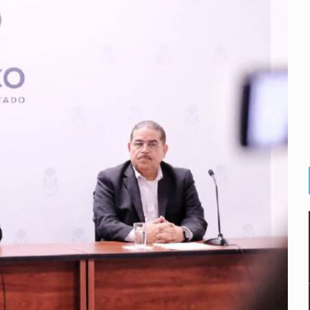
n y amenzas contra su pareja
enuncian tala; IJALVI lo niega
ión en Balcones de Oblatos
ardo Cabezas Talavera
rrollo de vivienda en Mirador de San Isidro
imen de Valeria
a desde 2012