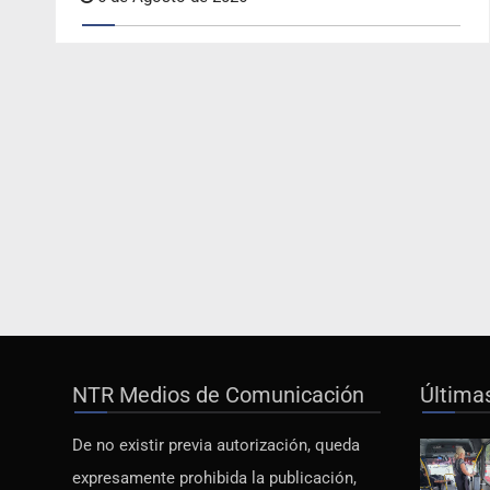
NTR Medios de Comunicación
Última
De no existir previa autorización, queda
expresamente prohibida la publicación,