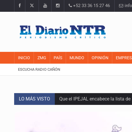
+52 33 36 15 27 46
inf
INICIO
ZMG
PAÍS
MUNDO
OPINIÓN
EMPRES
ESCUCHA RADIO CAÑÓN
LO MÁS VISTO
Que el IPEJAL encabece la lista de
Critican inoperancia de la ASEJ pa
Catean centro de fraudes inmobili