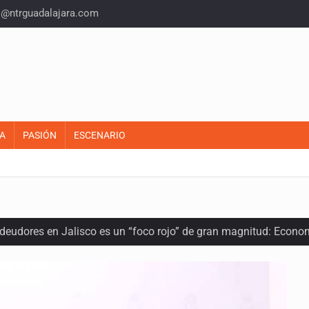
o@ntrguadalajara.com
A
PASIÓN
ESCENARIO
 deudores en Jalisco es un “foco rojo” de gran magnitud: Econo
ra recuperar fondos públicos
arios en Zapopan