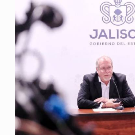
Ex policía es detenido por agresió
Vecinos de Mirador de San Isidro d
Reporta 627 acciones tras inundac
Fiscalía continúa búsqueda de Ric
Proponen consulta popular por desa
Identifican a más implicados en cr
Capturan a secuestradora buscad