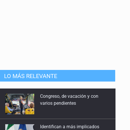
LO MÁS RELEVANTE
Identifican a más implicados
en crimen de Valeria
Capturan en Zapopan a