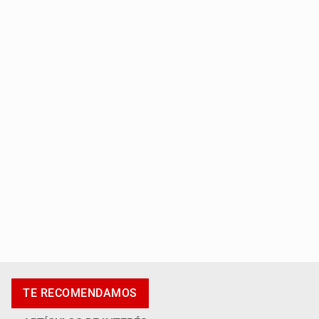
Localizan en Michoacán a adolescente desaparecido
Desapariciones en Jalisco, con complicidad de policías,
afirma Lazos de Amor
TE RECOMENDAMOS