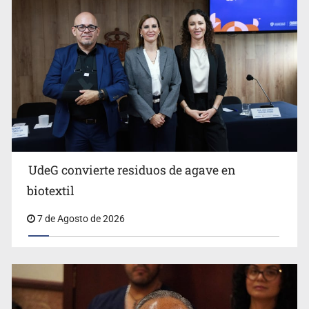
UdeG convierte residuos de agave en
Cae en Zapopan prófugo estadounidense buscado por
biotextil
Interpol
7 de Agosto de 2026