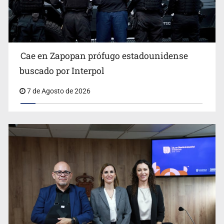
Cae en Zapopan prófugo estadounidense
Descartan riesgo tras reportes de olor a gas en tres
buscado por Interpol
colonias de Tlaquepaque
7 de Agosto de 2026