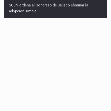
SCJN ordena al Congreso de Jalisco eliminar la
adopción simple
Cae ex mando por agresión a ex pareja y procesan a
agente por abuso a menor