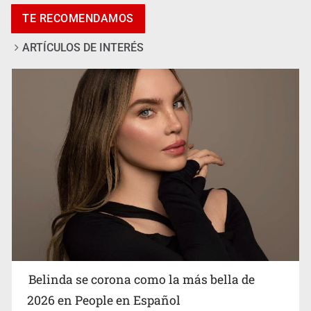
Pide regidora investigar dictámenes y desalojo de
TE RECOMENDAMOS
vecinos en Mirador de San Isidro
ARTÍCULOS DE INTERÉS
Ciclosporiasis no representa un riesgo epidemiológico
masivo
Belinda se corona como la más bella de
2026 en People en Español