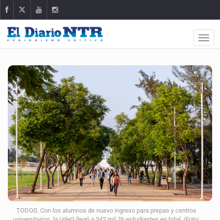
TODOS. Con los alumnos de nuevo ingreso para prepas y centros
universitarios, la UdeG llegó a 342 mil 76 estudiantes en total. (Foto: