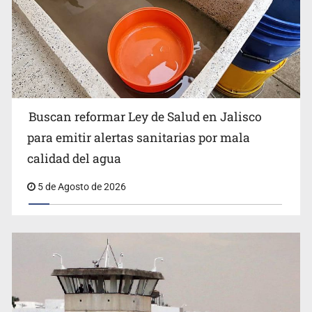
Buscan reformar Ley de Salud en Jalisco
Citarían a Medrano si persiste falta de diálogo con
para emitir alertas sanitarias por mala
vecinos de Mirador San Isidro
calidad del agua
5 de Agosto de 2026