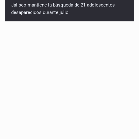
Jalisco mantiene la búsqueda de 21 adolescentes
desaparecidos durante julio
Desarticulan en Cataluña célula del CJNG y decomisan
2.5 toneladas de metanfetamina