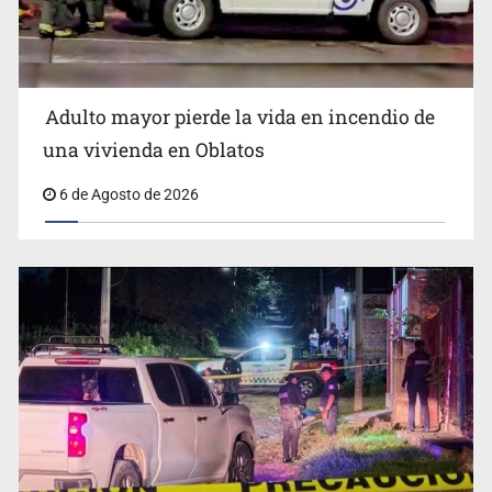
Adulto mayor pierde la vida en incendio de
Asesinan a balazos a un hombre en Tlajomulco
una vivienda en Oblatos
6 de Agosto de 2026