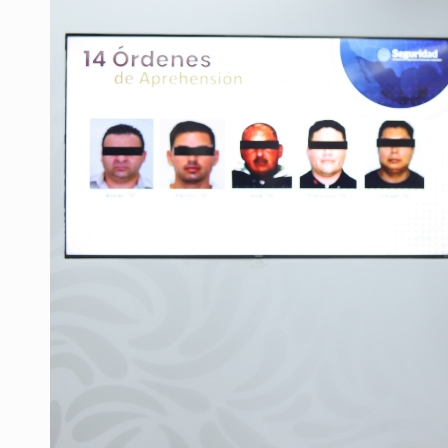
Quinto Patio
Jalisco lidera entre sancionados p
Avalan rebaja del Siapa para 203 
Realizan primera boda de persona
Entrega apoyos a afectados por llu
Accidentes resaltan en causas de
El Senado de EE.UU. confirma a To