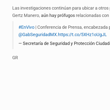
Las investigaciones continúan para ubicar a otros 
Gertz Manero,
aún hay prófugos
relacionadas con l
#EnVivo
| Conferencia de Prensa, encabezada p
@GabSeguridadMX
.
https://t.co/5XHz1oUgJL
— Secretaría de Seguridad y Protección Ciu
GR