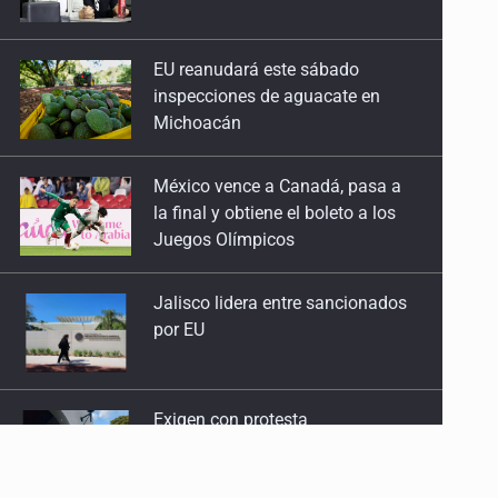
inspecciones de aguacate en
Michoacán
México vence a Canadá, pasa a
la final y obtiene el boleto a los
Juegos Olímpicos
Jalisco lidera entre sancionados
por EU
Exigen con protesta
atender desaparición de menores
Procesan a el “R1”, presunto líder
criminal en Jalisco y Michoacán