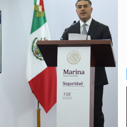
or EU
colonias
s sordas en Zapopan
vias en Oblatos
 muerte
dd Blanche, exabogado de Trump, como fiscal general