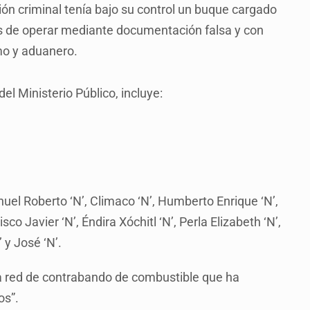
ción criminal tenía bajo su control un buque cargado
ás de operar mediante documentación falsa y con
mo y aduanero.
del Ministerio Público, incluye:
el Roberto ‘N’, Climaco ‘N’, Humberto Enrique ‘N’,
sco Javier ‘N’, Éndira Xóchitl ‘N’, Perla Elizabeth ‘N’,
 y José ‘N’.
ta red de contrabando de combustible que ha
os”.