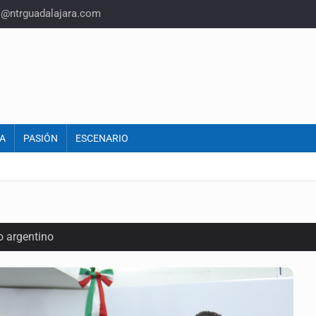
o@ntrguadalajara.com
A
PASIÓN
ESCENARIO
o argentino
iones de aguacate en Michoacán
inal y obtiene el boleto a los Juegos Olímpicos