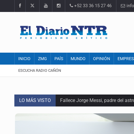
+52 33 36 15 27 46
inf
INICIO
ZMG
PAÍS
MUNDO
OPINIÓN
EMPRES
ESCUCHA RADIO CAÑÓN
LO MÁS VISTO
Fallece Jorge Messi, padre del astr
EU reanudará este sábado inspecc
México vence a Canadá, pasa a la f