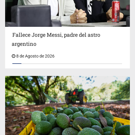
El Senado de EE.UU. confirma a Todd Blanche,
exabogado de Trump, como fiscal general
Fallece Jorge Messi, padre del astro
argentino
8 de Agosto de 2026