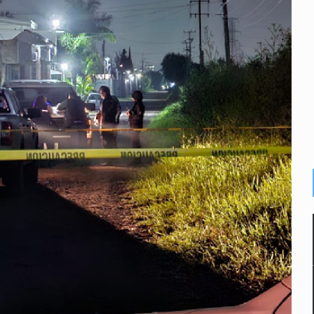
dense buscado por Interpol
n biotextil
o eliminar la adopción simple
2 fosas
lonia Buenos Aires; detonación alarma a vecinos