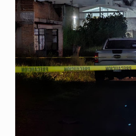
Cae en Zapopan prófugo estadouni
UdeG convierte residuos de agave e
Quinto Patio
Se recuperan ya de ciclosporiasis
SCJN ordena al Congreso de Jalisc
Fiscalía exhuma 126 cuerpos de 3
Balean a hombre en calles de la co