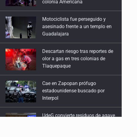
asesinado frente a un templo en
Guadalajara
Descartan riesgo tras reportes de
olor a gas en tres colonias de
Tlaquepaque
Cae en Zapopan prófugo
estadounidense buscado por
Interpol
UdeG convierte residuos de agave
en biotextil
Fiscalía exhuma 126 cuerpos de
32 fosas