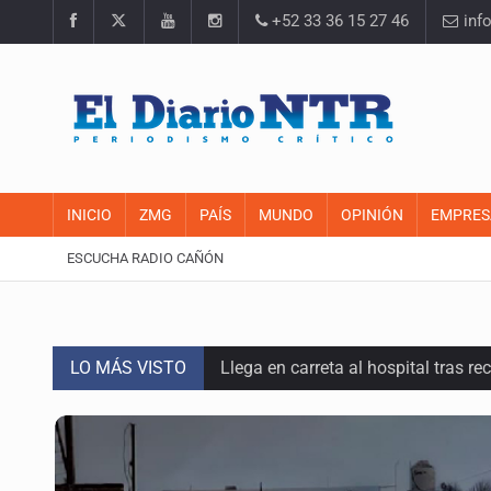
+52 33 36 15 27 46
inf
INICIO
ZMG
PAÍS
MUNDO
OPINIÓN
EMPRES
ESCUCHA RADIO CAÑÓN
LO MÁS VISTO
Llega en carreta al hospital tras r
Motociclista fue perseguido y ases
Descartan riesgo tras reportes de 