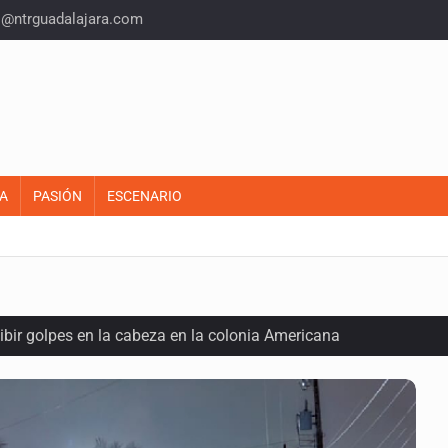
o@ntrguadalajara.com
A
PASIÓN
ESCENARIO
ecibir golpes en la cabeza en la colonia Americana
inado frente a un templo en Guadalajara
olor a gas en tres colonias de Tlaquepaque