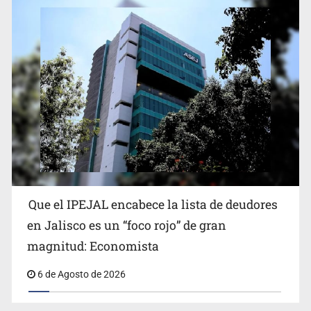
Proponen consulta popular por desarrollo de vivienda
en Mirador de San Isidro
Que el IPEJAL encabece la lista de deudores
Congreso, de vacación y con varios pendientes
en Jalisco es un “foco rojo” de gran
magnitud: Economista
6 de Agosto de 2026