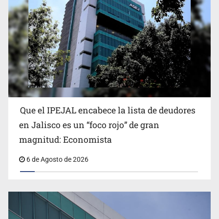
Talavera
Que el IPEJAL encabece la lista de deudores
Identifican a más implicados en crimen de Valeria
en Jalisco es un “foco rojo” de gran
magnitud: Economista
6 de Agosto de 2026