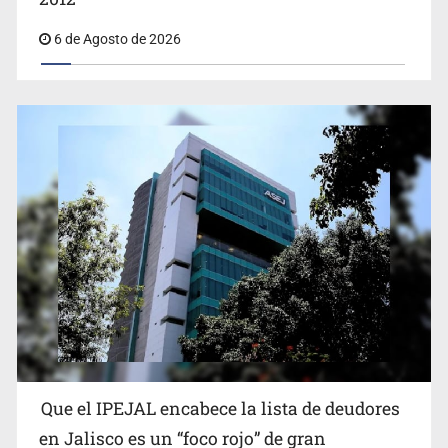
6 de Agosto de 2026
Proponen consulta popular por desarrollo de vivienda
en Mirador de San Isidro
Que el IPEJAL encabece la lista de deudores
Congreso, de vacación y con varios pendientes
en Jalisco es un “foco rojo” de gran