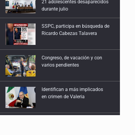
Ricardo Cabezas Talavera
Congreso, de vacación y con
varios pendientes
Identifican a más implicados
en crimen de Valeria
Capturan en Zapopan a
defraudador de paquetes
vacacionales
Capturan a secuestradora
buscada desde 2012