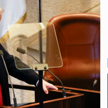
n y amenzas contra su pareja
enuncian tala; IJALVI lo niega
ión en Balcones de Oblatos
icardo Cabezas Talavera
rrollo de vivienda en Mirador de San Isidro
imen de Valeria
a desde 2012