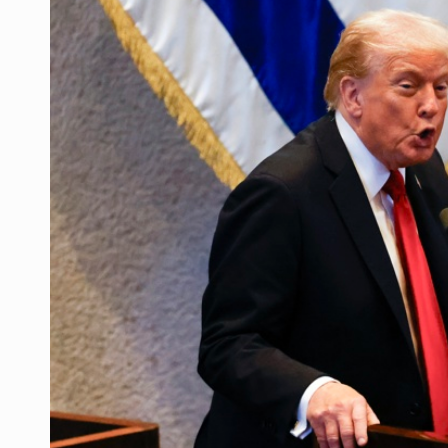
Ex policía es detenido por agresió
Vecinos de Mirador de San Isidro d
Reporta 627 acciones tras inundac
SSPC, participa en búsqueda de R
Proponen consulta popular por desa
Identifican a más implicados en cr
Capturan a secuestradora buscad