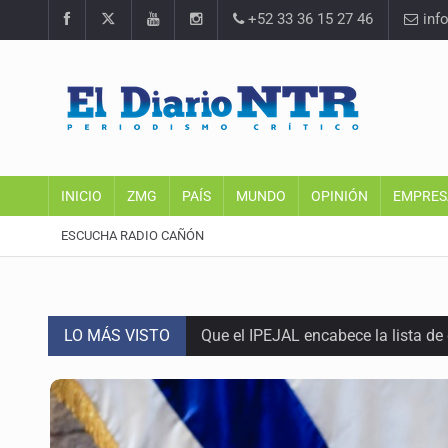
+52 33 36 15 27 46
inf
INICIO
ZMG
PAÍS
MUNDO
OPINIÓN
EMPRES
ESCUCHA RADIO CAÑÓN
LO MÁS VISTO
Que el IPEJAL encabece la lista de
Critican inoperancia de la ASEJ pa
Catean centro de fraudes inmobili