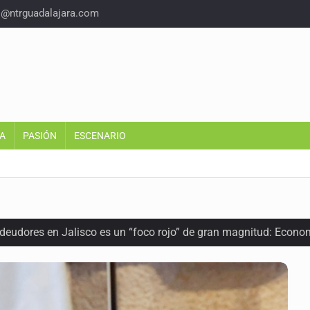
o@ntrguadalajara.com
A
PASIÓN
ESCENARIO
 deudores en Jalisco es un “foco rojo” de gran magnitud: Econo
ra recuperar fondos públicos
arios en Zapopan