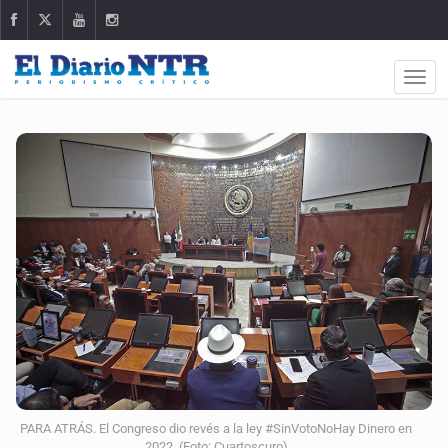
PARA ATRÁS. El Congreso dio revés a la ley #SinVotoNoHay Dinero en
2022. (Foto: Cuartoscuro)