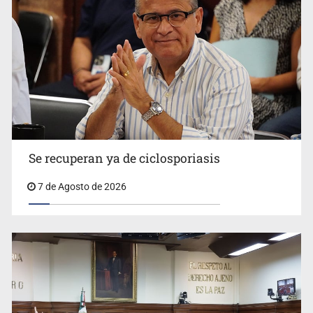
Se recuperan ya de ciclosporiasis
UdeG convierte residuos de agave en biotextil
7 de Agosto de 2026