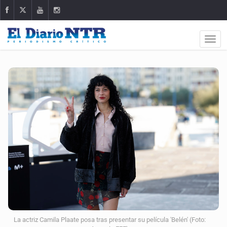
La actriz Camila Plaate posa tras presentar su película 'Belén' (Foto: