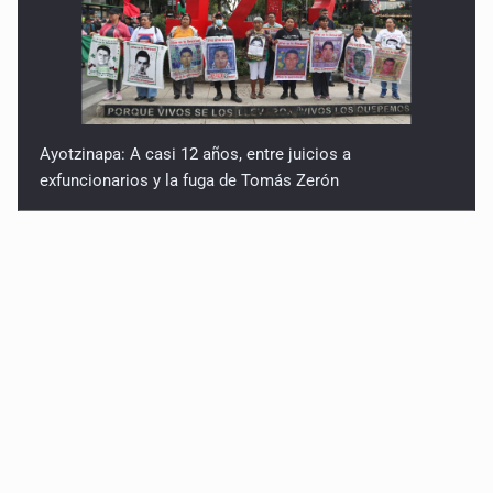
Ayotzinapa: A casi 12 años, entre juicios a
exfuncionarios y la fuga de Tomás Zerón
Caen en Zapopan 'El Ruso', objetivo prioritario por