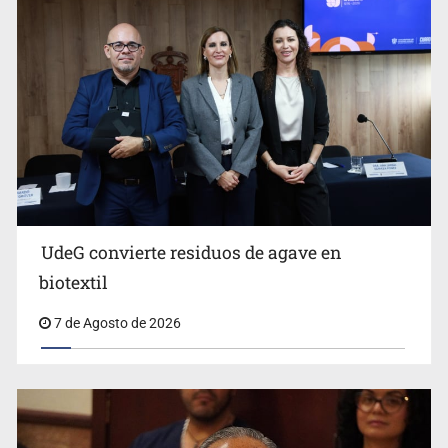
Castro
UdeG convierte residuos de agave en
Cae en Zapopan prófugo estadounidense buscado por
biotextil
Interpol
7 de Agosto de 2026