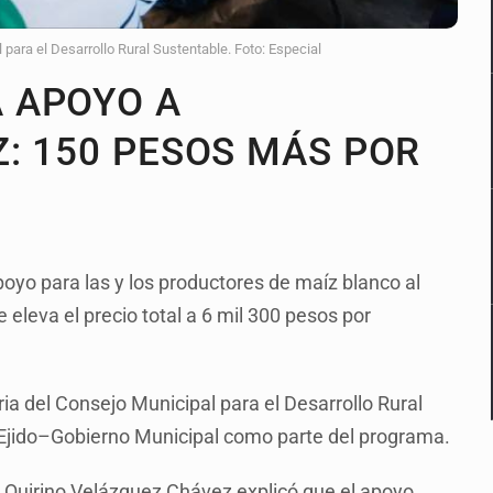
 para el Desarrollo Rural Sustentable. Foto: Especial
 APOYO A
: 150 PESOS MÁS POR
oyo para las y los productores de maíz blanco al
 eleva el precio total a 6 mil 300 pesos por
ria del Consejo Municipal para el Desarrollo Rural
 Ejido–Gobierno Municipal como parte del programa.
o Quirino Velázquez Chávez explicó que el apoyo