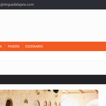
o@ntrguadalajara.com
A
PASIÓN
ESCENARIO
o eliminar la adopción simple
2 fosas