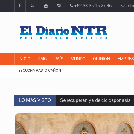
+52 33 36 15 27 46
inf
INICIO
ZMG
PAÍS
MUNDO
OPINIÓN
EMPRES
ESCUCHA RADIO CAÑÓN
LO MÁS VISTO
Se recuperan ya de ciclosporiasis
SCJN ordena al Congreso de Jalisc
Fiscalía exhuma 126 cuerpos de 3