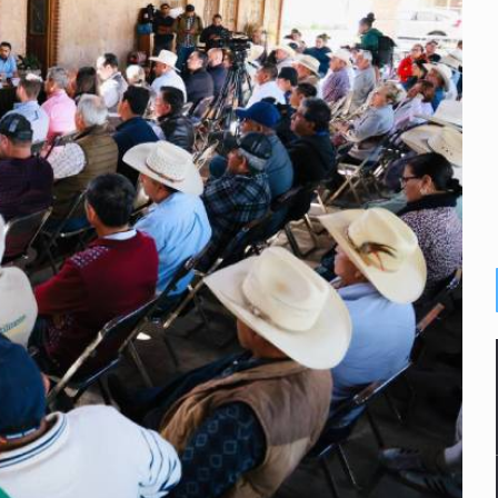
a el Siapa
mputación en caso Eli Castro
alvi niega tala
Feria Corazón de Artesano
on 40 mdp
te’