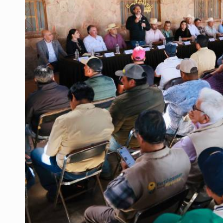
Al archivo la mitad de quejas contr
Ya hay solicitud de audiencia de i
Vecinos acusan retiro de árboles; Ij
Buscan mantener tradiciones con 
Apoyarán a mujeres con cáncer c
La evolución tiene nombre: ‘SuperAr
Quinto Patio