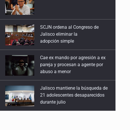
Jalisco eliminar la
adopción simple
Cae ex mando por agresión a ex
pareja y procesan a agente por
abuso a menor
Jalisco mantiene la búsqueda de
21 adolescentes desaparecidos
durante julio
SSPC, participa en búsqueda de
Ricardo Cabezas Talavera
Al archivo la mitad de quejas
contra el Siapa