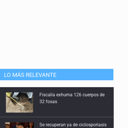
LO MÁS RELEVANTE
Se recuperan ya de ciclosporiasis
SCJN ordena al Congreso de