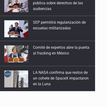
escuelas militarizadas
Comité de expertos abre la puerta
al fracking en México
LA NASA confirma que restos de
un cohete de SpaceX impactaron
en la Luna
'Nadie nos va a extrañar' regresa
con una segunda temporada
México golea a Panamá y se
clasifica al Mundial sub 20