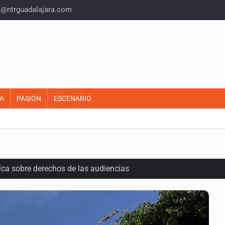
o@ntrguadalajara.com
A
PASIÓN
ESCENARIO
ca sobre derechos de las audiencias
cuelas militarizadas
al fracking en México