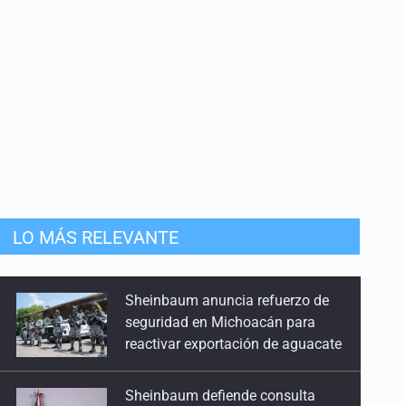
LO MÁS RELEVANTE
Sheinbaum defiende consulta
pública sobre derechos de las
audiencias
SEP permitirá regularización de