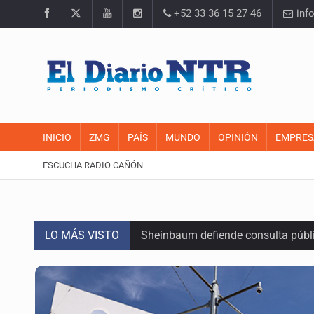
+52 33 36 15 27 46
inf
INICIO
ZMG
PAÍS
MUNDO
OPINIÓN
EMPRES
ESCUCHA RADIO CAÑÓN
LO MÁS VISTO
Sheinbaum defiende consulta públi
SEP permitirá regularización de es
Comité de expertos abre la puerta 