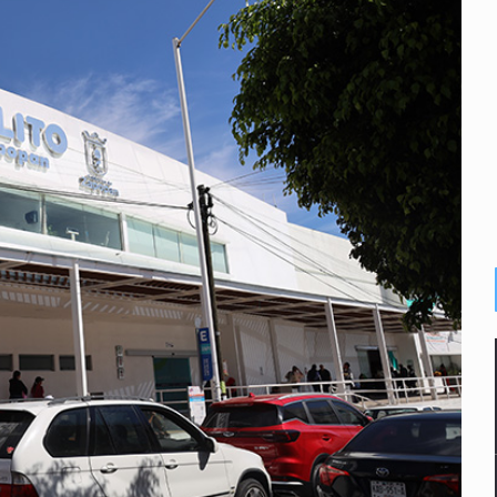
n cohete de SpaceX impactaron en la Luna
 con una segunda temporada
ica al Mundial sub 20
e Trump y Hegseth por falta de municiones
gir la liberación de Ernesto Ruffo
guridad en Michoacán para reactivar exportación de aguacate