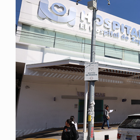
LA NASA confirma que restos de u
'Nadie nos va a extrañar' regresa
México golea a Panamá y se clasif
Casa Blanca niega desacuerdo entr
Anuncian comité ciudadano para exi
Quinto Patio
Sheinbaum anuncia refuerzo de se