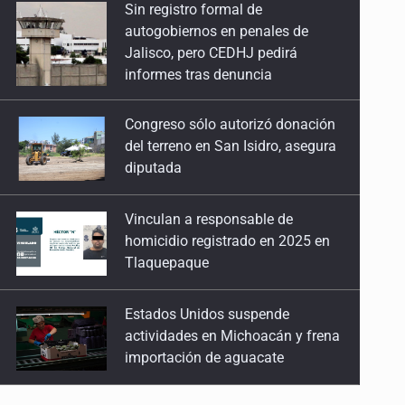
Congreso sólo autorizó donación
del terreno en San Isidro, asegura
diputada
Vinculan a responsable de
homicidio registrado en 2025 en
Tlaquepaque
Estados Unidos suspende
actividades en Michoacán y frena
importación de aguacate
Mueren cuatro personas por
volcadura en San Miguel el Alto
Mujer resulta lesionada tras