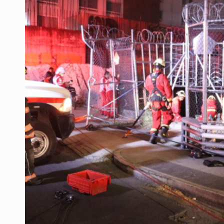
Vinculan a pareja que extorsionaba 
Mueren cuatro personas por volcad
Ken Salazar afirma que no tiene ev
Sheinbaum se reúnen secretario de
Vinculan a responsable de homicid
Parolin expresa respaldo a madre
Buscan reformar Ley de Salud en Ja