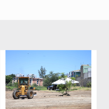
Jalisco para emitir alertas
sanitarias por mala calidad del
agua