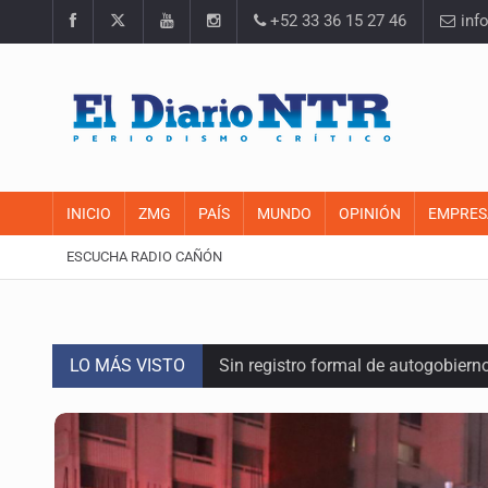
+52 33 36 15 27 46
inf
INICIO
ZMG
PAÍS
MUNDO
OPINIÓN
EMPRES
ESCUCHA RADIO CAÑÓN
LO MÁS VISTO
Sin registro formal de autogobiern
Congreso sólo autorizó donación de
Mujer resulta lesionada tras ataqu