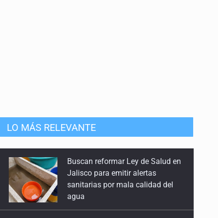
anizado
LO MÁS RELEVANTE
Sin registro formal de
autogobiernos en penales de
Jalisco, pero CEDHJ pedirá
informes tras denuncia