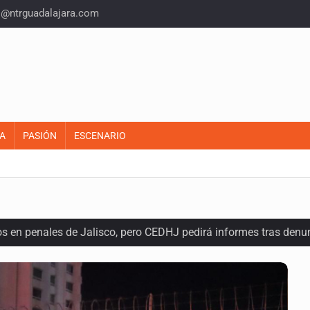
o@ntrguadalajara.com
A
PASIÓN
ESCENARIO
os en penales de Jalisco, pero CEDHJ pedirá informes tras denu
l terreno en San Isidro, asegura diputada
e de pitbull en Zapopan