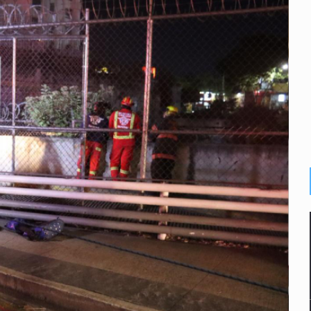
con peluches para exigir 'cobro de piso'
ura en San Miguel el Alto
idencia de vínculos entre el gobierno de México y el crimen org
 Estado del Vaticano
io registrado en 2025 en Tlaquepaque
s buscadoras
lisco para emitir alertas sanitarias por mala calidad del agua