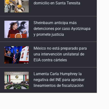
detenciones por caso Ayotzinapa
y promete justicia
México no está preparado para
una intervención unilateral de
EUA contra cárteles
Lamenta Carla Humphrey la
negativa del INE para aprobar
lineamientos de fiscalización
Resalta Fujimori restablecimiento
de relaciones con México
Asume Abelardo De la Espriella
como Presidente de Colombia