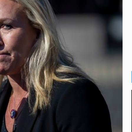
s por caso Ayotzinapa y promete justicia
de relaciones con México
omo Presidente de Colombia
ocumenta su implicación en desapariciones forzadas
criminal en Jalisco y Michoacán
ansnacional de tráfico de personas
intervención unilateral de EUA contra cárteles