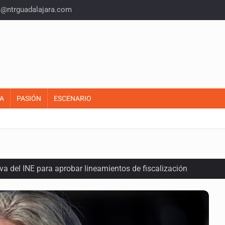
o@ntrguadalajara.com
A
PASIÓN
ESCENARIO
a del INE para aprobar lineamientos de fiscalización
plicidad de policías, afirma Lazos de Amor
domicilio en Santa Teresita