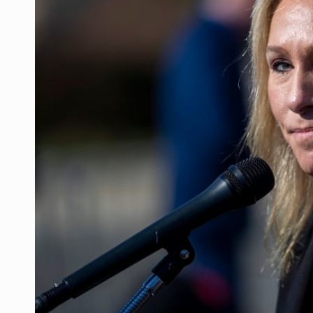
Sheinbaum anticipa más detencione
Resalta Fujimori restablecimiento 
Asume Abelardo De la Espriella c
Policías bajo la mira: La CEDHJ d
Procesan a el “R1”, presunto líder 
Detienen a tres miembros de red tr
México no está preparado para una 