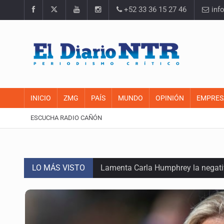
+52 33 36 15 27 46
inf
INICIO
ZMG
PAÍS
MUNDO
OPINIÓN
EMPRES
ESCUCHA RADIO CAÑÓN
LO MÁS VISTO
Lamenta Carla Humphrey la negativ
Desapariciones en Jalisco, con com
Sorprende serpiente a mujer en su 