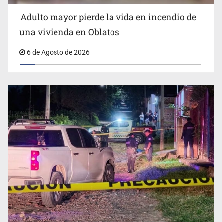
Adulto mayor pierde la vida en incendio de
Capturan en Zapopan a defraudador de paquetes
una vivienda en Oblatos
vacacionales
6 de Agosto de 2026