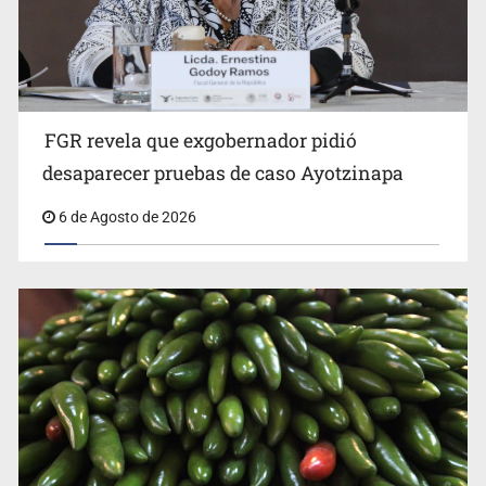
FGR revela que exgobernador pidió
Kershenobich descarta brote de ciclosporiasis en
desaparecer pruebas de caso Ayotzinapa
México
6 de Agosto de 2026