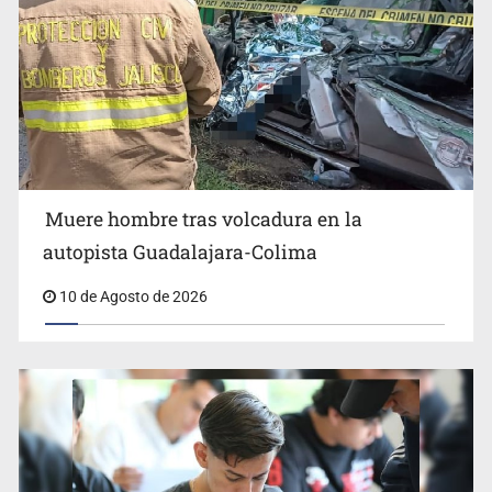
Muere hombre tras volcadura en la
Condenan a 26 años de prisión a hombre por intentar
autopista Guadalajara-Colima
asesinar a su esposa en Tonalá
10 de Agosto de 2026