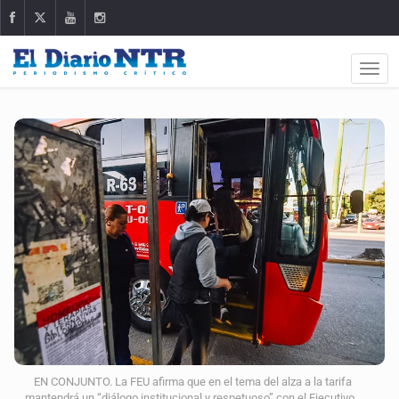
EN CONJUNTO. La FEU afirma que en el tema del alza a la tarifa
mantendrá un “diálogo institucional y respetuoso” con el Ejecutivo.