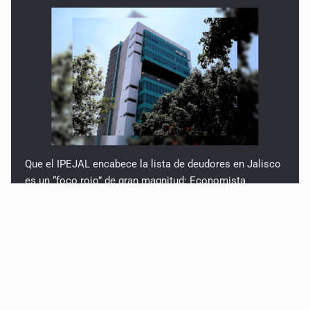
Que el IPEJAL encabece la lista de deudores en Jalisco
es un “foco rojo” de gran magnitud: Economista