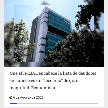
Proponen consulta popular por desarrollo de vivienda
en Mirador de San Isidro
Que el IPEJAL encabece la lista de deudores
Congreso, de vacación y con varios pendientes
en Jalisco es un “foco rojo” de gran
magnitud: Economista
6 de Agosto de 2026