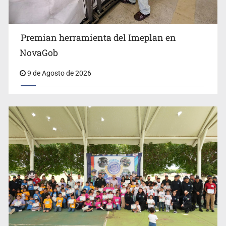
Premian herramienta del Imeplan en
Lo vinculan por amenazas contra su esposa en Vallarta
NovaGob
9 de Agosto de 2026