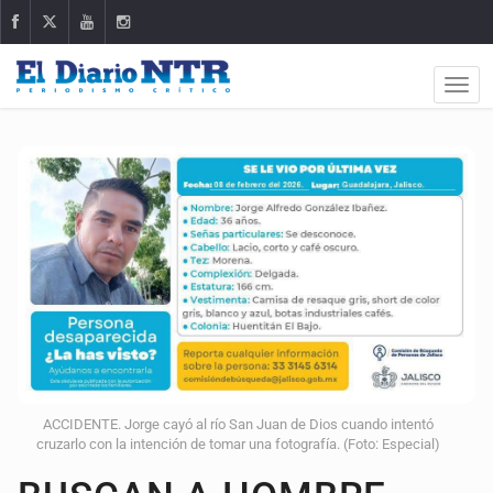
ACCIDENTE. Jorge cayó al río San Juan de Dios cuando intentó
cruzarlo con la intención de tomar una fotografía. (Foto: Especial)