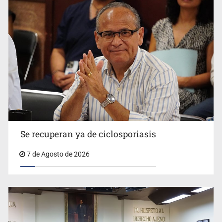
Se recuperan ya de ciclosporiasis
UdeG convierte residuos de agave en biotextil
7 de Agosto de 2026