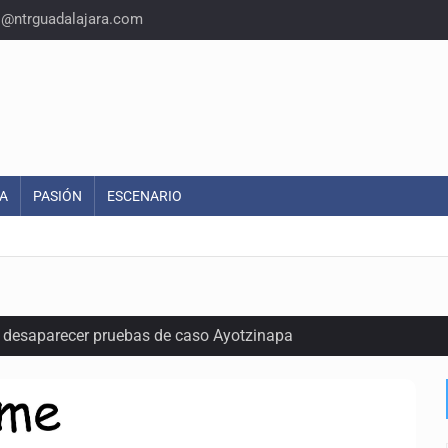
o@ntrguadalajara.com
A
PASIÓN
ESCENARIO
ó desaparecer pruebas de caso Ayotzinapa
r de paquetes vacacionales
endio de una vivienda en Oblatos