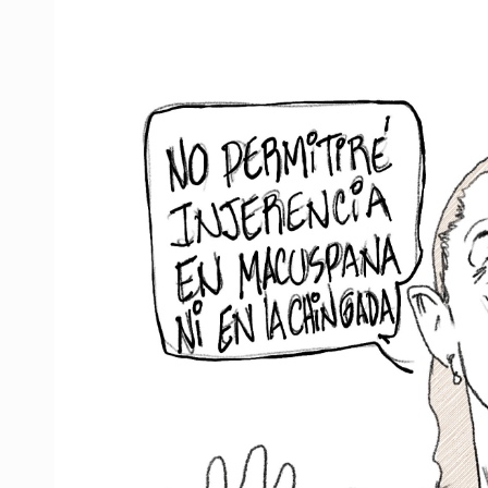
Asesinan a balazos a un hombre en 
Jalisco mantiene la búsqueda de 2
Asesinan a balazos a un hombre e
Investigan brote de salmonela en 
Desarticulan en Cataluña célula 
Fallece monseñor Carlos Garfias Me
Kershenobich descarta brote de cic