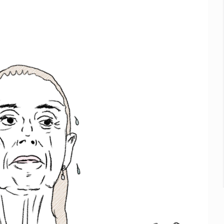
calles de El Salto
1 adolescentes desaparecidos durante julio
n Tlajomulco
EU vinculado a jalapeños mexicanos
del CJNG y decomisan 2.5 toneladas de metanfetamina
rlos, arzobispo emérito de Morelia
losporiasis en México