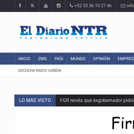
+52 33 36 15 27 46
inf
INICIO
ZMG
PAÍS
MUNDO
OPINIÓN
EMPRES
ESCUCHA RADIO CAÑÓN
LO MÁS VISTO
FGR revela que exgobernador pidi
Capturan en Zapopan a defraudado
Adulto mayor pierde la vida en inc