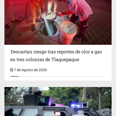
Descartan riesgo tras reportes de olor a gas
en tres colonias de Tlaquepaque
Motociclista fue perseguido y asesinado frente a un
7 de Agosto de 2026
templo en Guadalajara