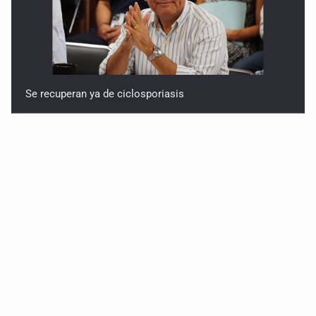
Se recuperan ya de ciclosporiasis
SCJN ordena al Congreso de Jalisco eliminar la
adopción simple