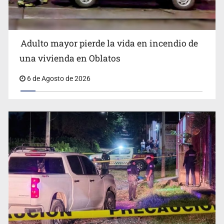
Adulto mayor pierde la vida en incendio de
Capturan en Zapopan a defraudador de paquetes
una vivienda en Oblatos
vacacionales
6 de Agosto de 2026