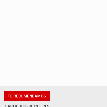
Fiscalía exhuma 126 cuerpos de 32 fosas
Se recuperan ya de ciclosporiasis
TE RECOMENDAMOS
ARTÍCULOS DE INTERÉS