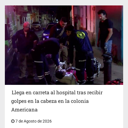
Cae ex mando por agresión a ex pareja y procesan a
agente por abuso a menor
Llega en carreta al hospital tras recibir
Balean a hombre en calles de la colonia Buenos Aires;
detonación alarma a vecinos
golpes en la cabeza en la colonia
Americana
7 de Agosto de 2026