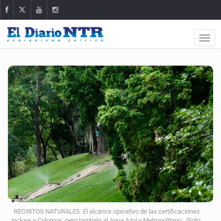
RECINTOS NATURALES. El alcance operativo de las certificaciones
incluye a Colomos, pero también al Agua Azul y Metropolitano. (Foto: